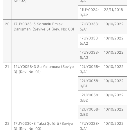
No: 02)
3/A1
11UY0024-
23/11/2018
3/A2
20
17UY0333-5 Sorumlu Emlak
17UY0333-
10/10/2022
Danışmanı (Seviye 5) (Rev. No: 00)
5/A1
17UY0333-
10/10/2022
5/A2
17UY0333-
10/10/2022
5/A3
21
12UY0058-3 Su Yalıtımcısı (Seviye
12UY0058-
10/10/2022
3) (Rev. No: 01)
3/A1
12UY0058-
10/10/2022
3/B1
12UY0058-
10/10/2022
3/B2
12UY0058-
10/10/2022
3/B3
22
17UY0330-3 Taksi Şoförü (Seviye
17UY0328-
10/10/2022
3) (Rev. No: 00)
3/A1