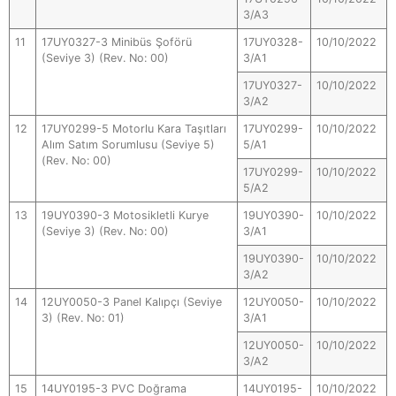
3/A3
11
17UY0327-3 Minibüs Şoförü
17UY0328-
10/10/2022
(Seviye 3) (Rev. No: 00)
3/A1
17UY0327-
10/10/2022
3/A2
12
17UY0299-5 Motorlu Kara Taşıtları
17UY0299-
10/10/2022
Alım Satım Sorumlusu (Seviye 5)
5/A1
(Rev. No: 00)
17UY0299-
10/10/2022
5/A2
13
19UY0390-3 Motosikletli Kurye
19UY0390-
10/10/2022
(Seviye 3) (Rev. No: 00)
3/A1
19UY0390-
10/10/2022
3/A2
14
12UY0050-3 Panel Kalıpçı (Seviye
12UY0050-
10/10/2022
3) (Rev. No: 01)
3/A1
12UY0050-
10/10/2022
3/A2
15
14UY0195-3 PVC Doğrama
14UY0195-
10/10/2022