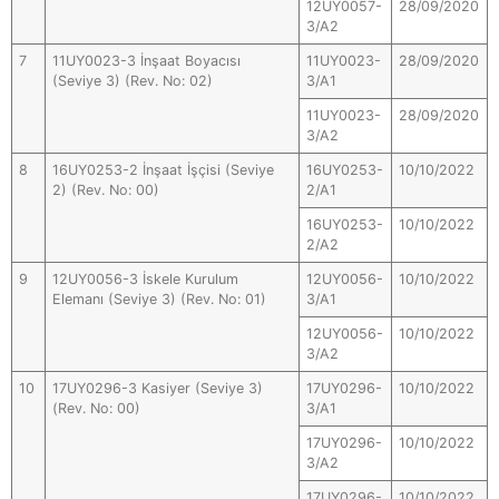
12UY0057-
28/09/2020
3/A2
7
11UY0023-3 İnşaat Boyacısı
11UY0023-
28/09/2020
(Seviye 3) (Rev. No: 02)
3/A1
11UY0023-
28/09/2020
3/A2
8
16UY0253-2 İnşaat İşçisi (Seviye
16UY0253-
10/10/2022
2) (Rev. No: 00)
2/A1
16UY0253-
10/10/2022
2/A2
9
12UY0056-3 İskele Kurulum
12UY0056-
10/10/2022
Elemanı (Seviye 3) (Rev. No: 01)
3/A1
12UY0056-
10/10/2022
3/A2
10
17UY0296-3 Kasiyer (Seviye 3)
17UY0296-
10/10/2022
(Rev. No: 00)
3/A1
17UY0296-
10/10/2022
3/A2
17UY0296-
10/10/2022