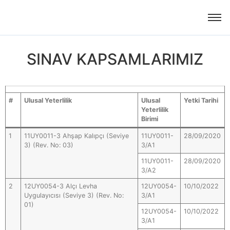
SINAV KAPSAMLARIMIZ
#
Ulusal Yeterlilik
Ulusal
Yetki Tarihi
Yeterlilik
Birimi
1
11UY0011-3 Ahşap Kalıpçı (Seviye
11UY0011-
28/09/2020
3) (Rev. No: 03)
3/A1
11UY0011-
28/09/2020
3/A2
2
12UY0054-3 Alçı Levha
12UY0054-
10/10/2022
Uygulayıcısı (Seviye 3) (Rev. No:
3/A1
01)
12UY0054-
10/10/2022
3/A1