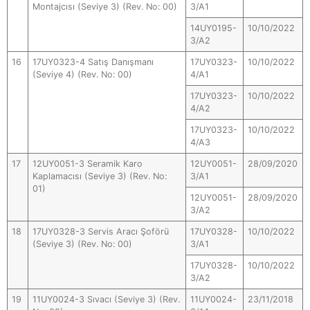
Montajcısı (Seviye 3) (Rev. No: 00)
3/A1
14UY0195-
10/10/2022
3/A2
16
17UY0323-4 Satış Danışmanı
17UY0323-
10/10/2022
(Seviye 4) (Rev. No: 00)
4/A1
17UY0323-
10/10/2022
4/A2
17UY0323-
10/10/2022
4/A3
17
12UY0051-3 Seramik Karo
12UY0051-
28/09/2020
Kaplamacısı (Seviye 3) (Rev. No:
3/A1
01)
12UY0051-
28/09/2020
3/A2
18
17UY0328-3 Servis Aracı Şoförü
17UY0328-
10/10/2022
(Seviye 3) (Rev. No: 00)
3/A1
17UY0328-
10/10/2022
3/A2
19
11UY0024-3 Sıvacı (Seviye 3) (Rev.
11UY0024-
23/11/2018