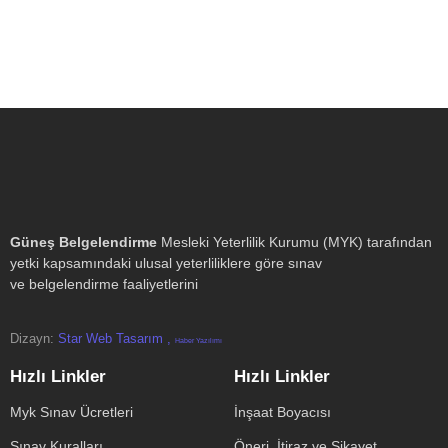
Güneş Belgelendirme
Mesleki Yeterlilik Kurumu (MYK) tarafından
yetki kapsamındaki ulusal yeterliliklere göre sınav
ve belgelendirme faaliyetlerini
Dizayn:
Star Web Tasarım ,
Haber Yazılımı
Hızlı Linkler
Hızlı Linkler
Myk Sınav Ücretleri
İnşaat Boyacısı
Sınav Kuralları
Öneri, İtiraz ve Şikayet