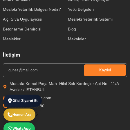
Mesleki Yeterlilik Belgesi Nedir?
Yetki Belgeleri
Alçı Sıva Uygulayıcısı
Mesleki Yeterlilik Sistemi
Betonarme Demircisi
Blog
Meslekler
Makaleler
İletişim
Kaydol
Mustafa Kemal Paşa Mah. Hilal Sok Kardeşler Apt No : 11/A
Avcılar / İSTANBUL
bilgi@gunesbelge.com
Ofisi Ziyaret Et
+90 538 653 20 80​
+90 551 842 87 55
Hemen Ara
WhatsApp