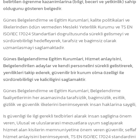
belirtilen ögrenme kazanimlarina (bilgi, beceri ve yetkinlik) sahip
oldugunu gösteren belgedir.
Günes Belgelendirme ve Egitim Kurumlari, kalite politikalari ve
ilkelerinden ödün vermeden Mesleki Yeterlilik Kurumu ve TS EN
ISO/IEC 17024 Standartlari dogrultusunda sürekli gelismeyi ve
sürdürebilirligi hedefleyerek, tarafsiz ve bagimsiz olarak
uzmanlasmayi saglamaktadir.
Günes Belgelendirme Egitim Kurumlari, Hizmet anlayisini,
Belgelendirilen adaylar ve kendi personelini sürekli gelistirerek,
yenilikleri takip ederek, güvenilir bir kurum olma özelligi ile
sürdürebilirligi ve kaliciligini saglamaktir.
Günes Belgelendirme ve Egitim Kurumlari, Belgelendirme
faaliyetlerinin her asamasinda tarafsizlik, bagimsizlik, esitlik,
gizlilik ve güvenlik ilkelerini benimseyerek insan haklarina saygili,
Is güvenligi ile ilgi gerekli tedbirleri alarak insan sagligina önem
veren, Ulusal ve uluslararasi mevzuatlara uyum saglayarak
hizmet alan kisilerin memnuniyetine önem veren güvenilir, seffaf
hizmet anlayisini benimseyerek, TS EN ISO/IEC 17024 standardini