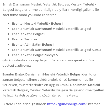
Emlak Danismani Mesleki Yeterlilik Belgesi, Mesleki Yeterlilik
Belgesi,Belgelendirme denildiginde yillarin verdigi çalisma ile
lider firma olma yolunda ilerlerken,
Esenler Mesleki Yeterlilik Belgesi
Esenler Emlak Danismani Mesleki Yeterlilik Belgesi
Esenler Yetki Belgesi
Esenler Sertifika
Esenler Alim Satim Belgesi
Esenler Emlak Danismani Mesleki Yeterlilik Belgesi Kursu
Esenler Yetki Belgesi Seviye 5
gibi konularda siz saygideger müsterilerimize gereken tüm
destegi sagliyoruz.
Esenler Emlak Danismani Mesleki Yeterlilik Belgesi
denildigi
zaman Belgelendirme sektöründeki öncü konumumuz ile
ilerlerken, müsterilerimize en uygun
Emlak Danismani Mesleki
Yeterlilik Belgesi, Mesleki Yeterlilik Belgesi,Belgelendirme fiyatlari
ile hizli, kaliteli ve güvenli çözümler sunmaktayiz.
Bizlere Esenler bölgesinden
https://gunesbelge.com/
Internet