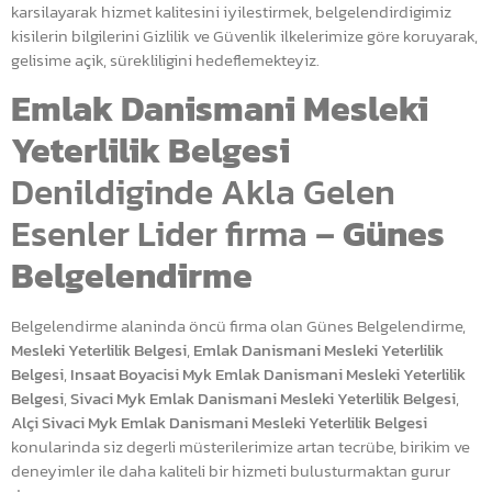
karsilayarak hizmet kalitesini iyilestirmek, belgelendirdigimiz
kisilerin bilgilerini Gizlilik ve Güvenlik ilkelerimize göre koruyarak,
gelisime açik, sürekliligini hedeflemekteyiz.
Emlak Danismani Mesleki
Yeterlilik Belgesi
Denildiginde Akla Gelen
Esenler Lider firma –
Günes
Belgelendirme
Belgelendirme alaninda öncü firma olan Günes Belgelendirme,
Mesleki Yeterlilik Belgesi
,
Emlak Danismani Mesleki Yeterlilik
Belgesi
,
Insaat Boyacisi Myk Emlak Danismani Mesleki Yeterlilik
Belgesi
,
Sivaci Myk Emlak Danismani Mesleki Yeterlilik Belgesi
,
Alçi Sivaci Myk Emlak Danismani Mesleki Yeterlilik Belgesi
konularinda siz degerli müsterilerimize artan tecrübe, birikim ve
deneyimler ile daha kaliteli bir hizmeti bulusturmaktan gurur