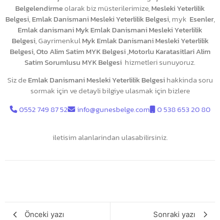
Belgelendirme
olarak biz müsterilerimize,
Mesleki Yeterlilik
Belgesi
,
Emlak Danismani Mesleki Yeterlilik Belgesi
, myk
Esenler
,
Emlak danismani Myk Emlak Danismani Mesleki Yeterlilik
Belgesi
, Gayrimenkul
Myk Emlak Danismani Mesleki Yeterlilik
Belgesi, Oto Alim Satim MYK Belgesi ,Motorlu Karatasitlari Alim
Satim Sorumlusu MYK Belgesi
hizmetleri sunuyoruz.
Siz de
Emlak Danismani Mesleki Yeterlilik Belgesi
hakkinda soru
sormak için ve detayli bilgiye ulasmak için bizlere
0552 749 87 52
info@gunesbelge.com
0 538 653 20 80
iletisim alanlarindan ulasabilirsiniz.
Önceki yazı
Sonraki yazı