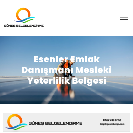
Esenler Emlak
Danışmanı Mesleki
Yeterlilik Belgesi