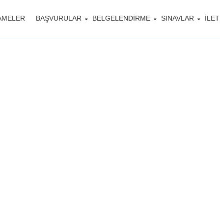
AMELER
BAŞVURULAR
BELGELENDIRME
SINAVLAR
İLET
Alçı Sıvacı Myk
Belgesi