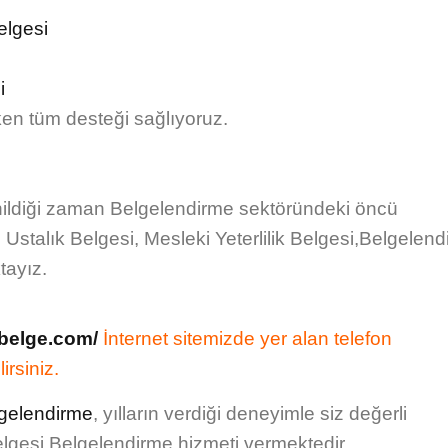
elgesi
i
ken tüm desteği sağlıyoruz.
ildiği zaman Belgelendirme sektöründeki öncü
n
Ustalık Belgesi, Mesleki Yeterlilik Belgesi,Belgelen
tayız.
sbelge.com/
İnternet sitemizde yer alan
telefon
irsiniz.
gelendirme
, yılların verdiği deneyimle siz değerli
 Belgesi,Belgelendirme
hizmeti vermektedir.