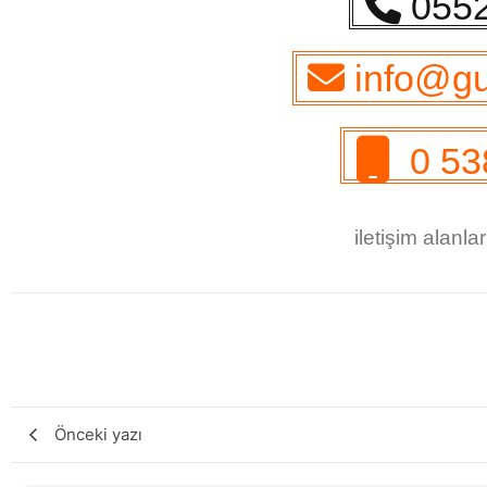
0552
info@g
0 53
iletişim alanla
Önceki yazı