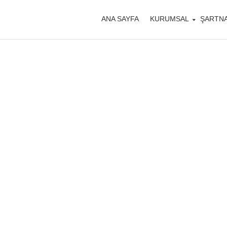
ANA SAYFA
KURUMSAL
ŞARTN
Küçükçekmece 