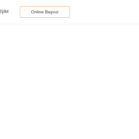
IŞIM
Online Başvur
 Ustalık