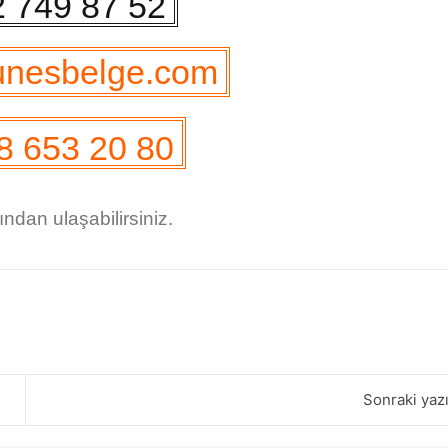
 749 87 52
unesbelge.com
8 653 20 80
rından ulaşabilirsiniz.
Sonraki yaz