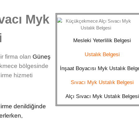
vacı Myk
i
Mesleki Yeterlilik Belgesi
Ustalık Belgesi
ir firma olan
Güneş
kmece bölgesinde
İnşaat Boyacısı Myk Ustalık Belg
ndirme
hizmeti
Sıvacı Myk Ustalık Belgesi
Alçı Sıvacı Myk Ustalık Belgesi
dirme denildiğinde
lerlerken,