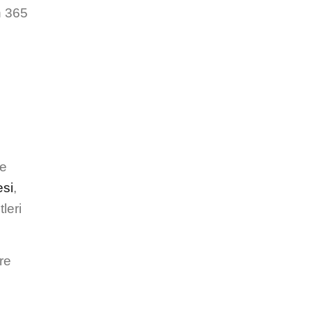
n 365
me
esi
,
leri
re