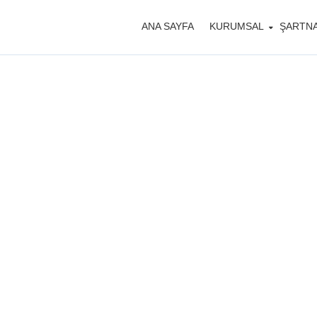
ANA SAYFA
KURUMSAL
ŞARTN
Küçükçekmec