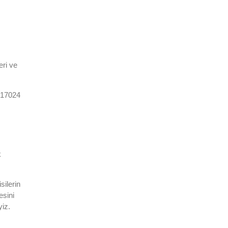
eri ve
C 17024
k
silerin
esini
yiz.