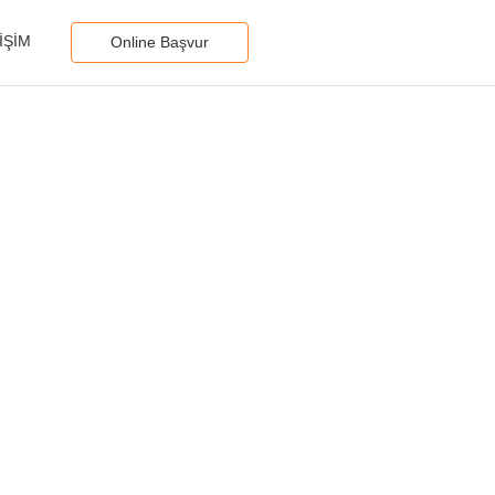
IŞIM
Online Başvur
lilik