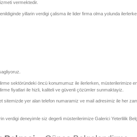
izmeti vermektedir.
nildiginde yillarin verdigi çalisma ile lider firma olma yolunda ilerlerke
sagliyoruz.
irme sektöründeki öncü konumumuz ile ilerlerken, müsterilerimize e
irme fiyatlari
ile hizli, kaliteli ve güvenli çözümler sunmaktayiz.
et sitemizde yer alan
telefon numaramiz
ve
mail adresimiz
ile her za
larin verdigi deneyimle siz degerli müsterilerimize
Galerici Yeterlilik Bel