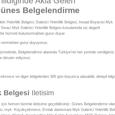
ildiginde Akla Gelen
ünes Belgelendirme
eki Yeterlilik Belgesi
,
Galerici Yeterlilik Belgesi
,
Insaat Boyacisi Myk
 Sivaci Myk Galerici Yeterlilik Belgesi
konularinda siz degerli
i bir hizmeti bulusturmaktan gurur duyar.
t vermekten gurur duyuyoruz.
e hizmetinde, Belgelendirme alaninda Türkiye’nin her yerinde verdigimiz
ye devam ediyoruz.
ekmece ve diger bölgelerden 365 gün boyunca ulasabilir, detayli bilgi
k Belgesi
Iletisim
için hemen bizimle iletisime geçebilirsiniz.
Günes Belgelendirme
olar
si
, myk
Küçükçekmece
,
Emlak danismani Myk Galerici Yeterlilik Be