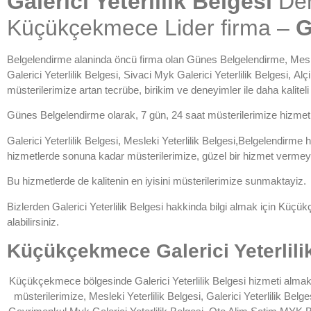
Galerici Yeterlilik Belgesi
Den
Küçükçekmece Lider firma –
G
Belgelendirme alaninda öncü firma olan Günes Belgelendirme,
Mesl
Galerici Yeterlilik Belgesi
,
Sivaci Myk Galerici Yeterlilik Belgesi
,
Alçi
müsterilerimize artan tecrübe, birikim ve deneyimler ile daha kalitel
Günes Belgelendirme
olarak, 7 gün, 24 saat müsterilerimize hizme
Galerici Yeterlilik Belgesi, Mesleki Yeterlilik Belgesi,Belgelendirm
hizmetlerde sonuna kadar müsterilerimize, güzel bir hizmet verme
Bu hizmetlerde de kalitenin en iyisini müsterilerimize sunmaktayiz.
Bizlerden
Galerici Yeterlilik Belgesi
hakkinda bilgi almak için Küçükç
alabilirsiniz.
Küçükçekmece Galerici Yeterlili
Küçükçekmece bölgesinde Galerici Yeterlilik Belgesi
hizmeti almak 
müsterilerimize,
Mesleki Yeterlilik Belgesi
,
Galerici Yeterlilik Belge