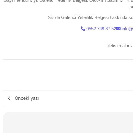
Gayrimenkul
Myk Galerici Yeterlilik Belgesi, Oto Alim Satim MYK 
s
Siz de
Galerici Yeterlilik Belgesi
hakkinda sor
0552 749 87 52
info
iletisim alanl
Önceki yazı