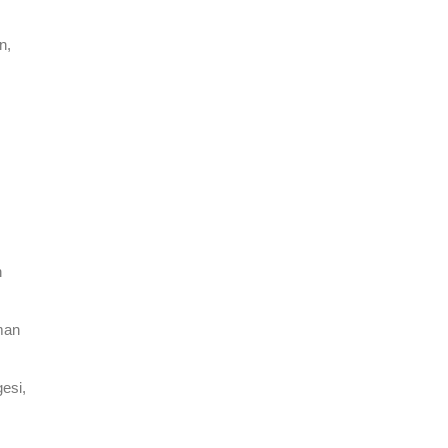
n,
n
man
gesi,