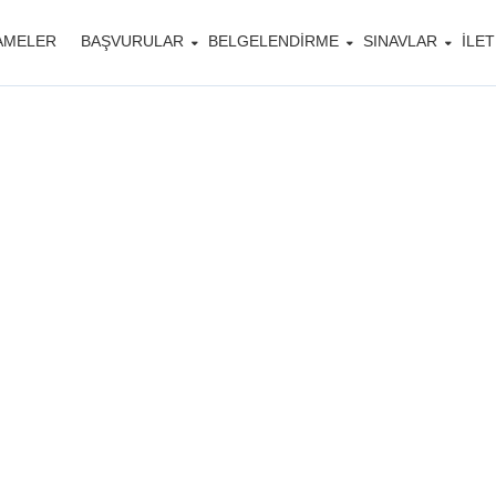
AMELER
BAŞVURULAR
BELGELENDIRME
SINAVLAR
İLET
e Galerici Yeter
Belgesi