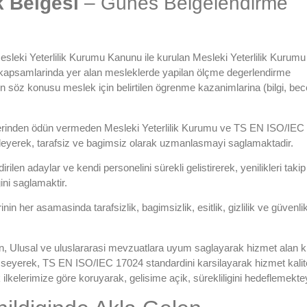
k Belgesi
– Günes Belgelendirme
esleki Yeterlilik Kurumu Kanunu ile kurulan Mesleki Yeterlilik Kurumu
ki kapsamlarinda yer alan mesleklerde yapilan ölçme degerlendirme
yin söz konusu meslek için belirtilen ögrenme kazanimlarina (bilgi, bec
lkelerinden ödün vermeden Mesleki Yeterlilik Kurumu ve TS EN ISO/IE
defleyerek, tarafsiz ve bagimsiz olarak uzmanlasmayi saglamaktadir.
len adaylar ve kendi personelini sürekli gelistirerek, yenilikleri takip
gini saglamaktir.
n her asamasinda tarafsizlik, bagimsizlik, esitlik, gizlilik ve güvenli
eren, Ulusal ve uluslararasi mevzuatlara uyum saglayarak hizmet alan ki
mseyerek, TS EN ISO/IEC 17024 standardini karsilayarak hizmet kalit
lik ilkelerimize göre koruyarak, gelisime açik, sürekliligini hedeflemekte