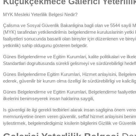
Küçükçekmece Galerici Yeterlili
MYK Mesleki Yeterlilik Belgesi Nedir?
Çalisma ve Sosyal Güvenlik Bakanligina bagli olan ve 5544 sayili M
(MYK) tarafindan yetkilendirilmis belgelendirme kuruluslarinin yet
faaliyetleri sonucunda basarili olan bireyler için düzenlenen ve bire
yetkinlik) sahip oldugunu gösteren belgedir.
Günes Belgelendirme ve Egitim Kurumlari, kalite politikalari ve i
Standartlari dogrultusunda sürekli gelismeyi ve sürdürebilirligi he
Günes Belgelendirme Egitim Kurumlari, Hizmet anlayisini, Belgelendiri
ederek, güvenilir bir kurum olma özelligi ile sürdürebilirligi ve kalicili
Günes Belgelendirme ve Egitim Kurumlari, Belgelendirme faaliyetlerini
ilkelerini benimseyerek insan haklarina saygili,
Is güvenligi ile ilgi gerekli tedbirleri alarak insan sagligina önem v
memnuniyetine önem veren güvenilir, seffaf hizmet anlayisini beni
iyilestirmek, belgelendirdigimiz kisilerin bilgilerini Gizlilik ve Güven