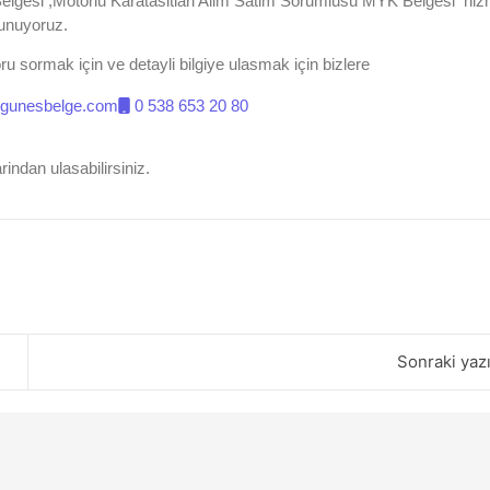
Belgesi ,Motorlu Karatasitlari Alim Satim Sorumlusu MYK Belgesi
hizm
unuyoruz.
u sormak için ve detayli bilgiye ulasmak için bizlere
@gunesbelge.com
0 538 653 20 80
arindan ulasabilirsiniz.
Sonraki yaz