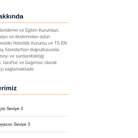
akkında
endirme ve Eğitim Kurumları,
kaları ve ilkelerinden ödün
sleki Yeterlilik Kurumu ve TS EN
4 Standartları doğrultusunda
meyi ve sürdürebilirliği
, tarafsız ve bağımsız olarak
ı sağlamaktadır.
erimiz
çisi Seviye 2
oyacısı Seviye 3