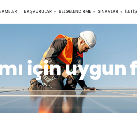
NAMELER
BAŞVURULAR
BELGELENDIRME
SINAVLAR
İLETI
mı için uygun f