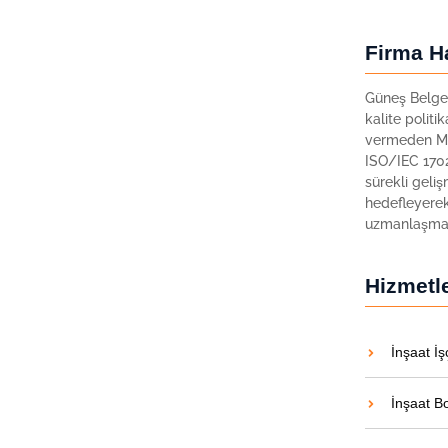
Firma H
me ve Sınav Ücretleri
Güneş Belgel
kalite politi
eti Kart Basım Ücreti Toplam Ücret 1
vermeden Me
LAYICISI ₺15.000 ₺1.500 ₺16.500 3...
ISO/IEC 1702
sürekli geliş
hedefleyerek
uzmanlaşmay
Hizmetl
İnşaat İş
İnşaat B