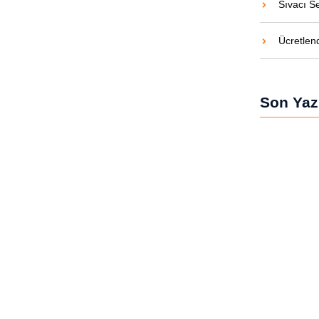
Sıvacı S
Ücretlen
Son Yazı
Satış Danış
Belgesi
Kasiyer Mes
Minibüs Şof