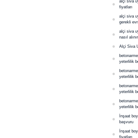
alçi siva u
fiyatları
alçi siva u
gerekli evr
alçi siva u
nasıl alını
Alçi Siva 
betonarme
yeterlilik 
betonarme
yeterlilik b
betonarme
yeterlilik 
betonarme
yeterlilik 
İnşaat boy
başvuru
İnşaat boy
fiyatları