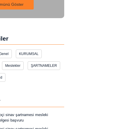
münü Göster
ler
Genel
KURUMSAL
Meslekler
ŞARTNAMELER
ed
r
pçi sinav şartnamesi mesleki
belgesi başvuru
pçi sinav şartnamesi mesleki