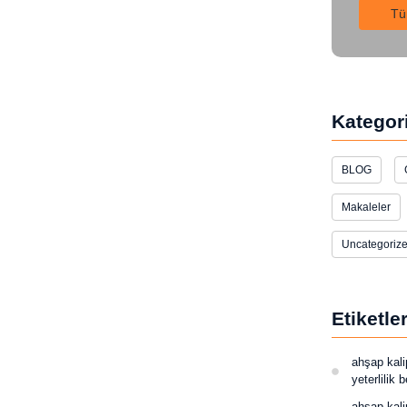
Tü
Kategori
BLOG
Makaleler
Uncategoriz
Etiketle
ahşap kali
yeterlilik 
ahşap kali