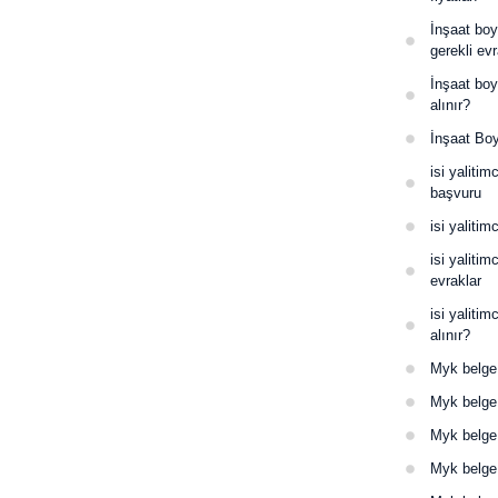
İnşaat boy
gerekli evr
İnşaat boya
alınır?
İnşaat Boy
isi yalitim
başvuru
isi yalitim
isi yalitim
evraklar
isi yalitim
alınır?
Myk belge 
Myk belge 
Myk belge 
Myk belge 