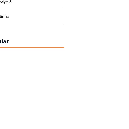
eviye 3
dirme
lar
manı Mesleki Yeterlilik
leki Yeterlilik Belgesi
örü Mesleki Yeterlilik Belgesi