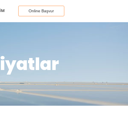
ŞIM
Online Başvur
iyatlar