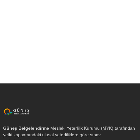
Sınav Ücretleri
Temmuz 2, 2021
/
2026 YILI 1. DÖNEM MYK ÜCRET LİSTESİ # Meslek
Sınav Ücreti Kart Basım Ücreti Toplam Ücret 1 AHŞAP
KALIPÇI ₺15.000 ₺1.500 ₺16.500 2 ALÇI LEVHA
UYGULAYICISI ₺15.000 ₺1.500 ₺16.500 3...
Devamını Oku
Güneş Belgelendirme
Mesleki Yeterlilik Kurumu (MYK) tarafından
yetki kapsamındaki ulusal yeterliliklere göre sınav