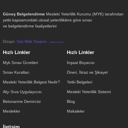
Güneş Belgelendirme
Mesleki Yeterlilik Kurumu (MYK) tarafından
yetki kapsamındaki ulusal yeterliliklere göre sınav
ve belgelendirme faaliyetlerini
Dizayn:
Star Web Tasarım ,
Haber Yazılımı
Hızlı Linkler
Hızlı Linkler
Myk Sınav Ücretleri
İnşaat Boyacısı
Sınav Kuralları
Öneri, İtiraz ve Şikayet
Mesleki Yeterlilik Belgesi Nedir?
Yetki Belgeleri
Alçı Sıva Uygulayıcısı
Mesleki Yeterlilik Sistemi
Betonarme Demircisi
Blog
Meslekler
Makaleler
İletişim